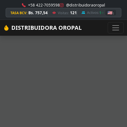
+58 422-7059598
@distribuidoraoropal
Bs. 757,54
121
1
🇺🇸
Activos:
TASA BCV:
Visitas:
1
DISTRIBUIDORA OROPAL