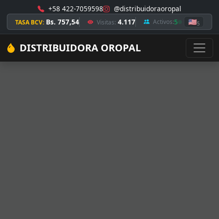
+58 422-7059598
@distribuidoraoropal
Bs. 757,54
4.117
5
🇺🇸
Activos:
TASA BCV:
Visitas:
5
DISTRIBUIDORA OROPAL