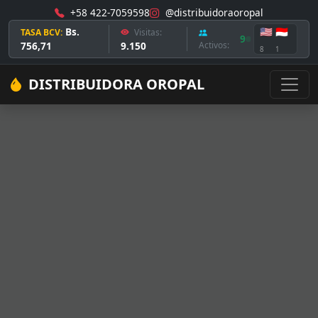
+58 422-7059598
@distribuidoraoropal
Bs.
🇺🇸
🇮🇩
TASA BCV:
Visitas:
9
756,71
9.150
Activos:
8
1
DISTRIBUIDORA OROPAL