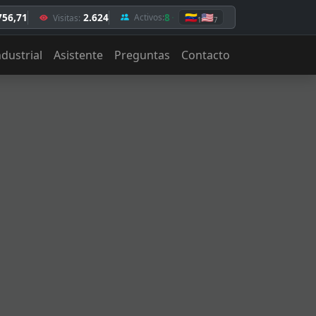
756,71
2.624
8
🇻🇪
🇺🇸
Activos:
Visitas:
1
7
ndustrial
Asistente
Preguntas
Contacto