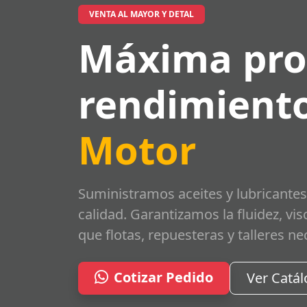
VENTA AL MAYOR Y DETAL
Máxima pro
rendimiento
Motor
Suministramos aceites y lubricantes
calidad. Garantizamos la fluidez, vi
que flotas, repuesteras y talleres ne
Cotizar Pedido
Ver Catá