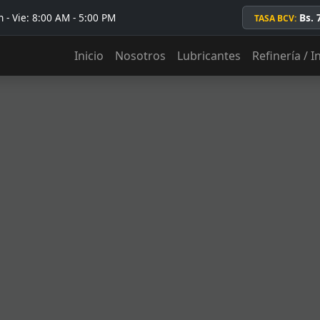
 - Vie: 8:00 AM - 5:00 PM
Bs. 
TASA BCV:
Inicio
Nosotros
Lubricantes
Refinería / I