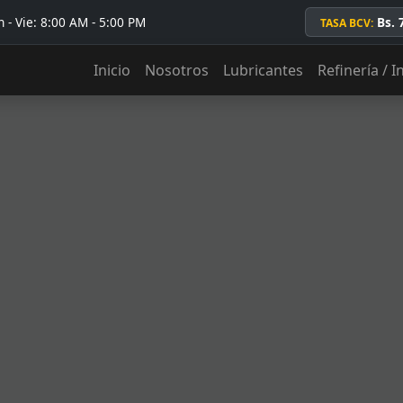
 - Vie: 8:00 AM - 5:00 PM
Bs. 
TASA BCV:
Inicio
Nosotros
Lubricantes
Refinería / I