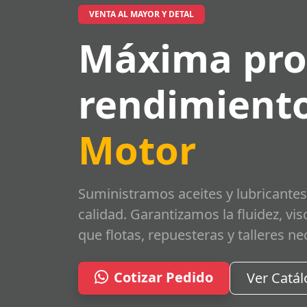
VENTA AL MAYOR Y DETAL
Máxima pro
rendimiento
Motor
Suministramos aceites y lubricantes
calidad. Garantizamos la fluidez, vi
que flotas, repuesteras y talleres ne
Cotizar Pedido
Ver Catá