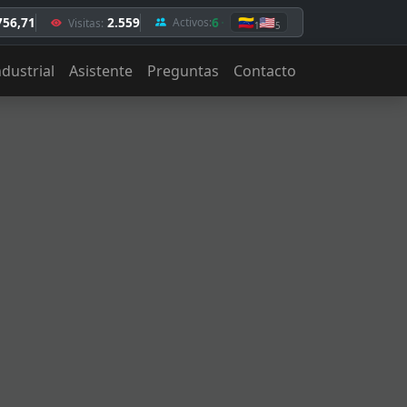
756,71
2.559
6
🇻🇪
🇺🇸
Activos:
Visitas:
1
5
ndustrial
Asistente
Preguntas
Contacto