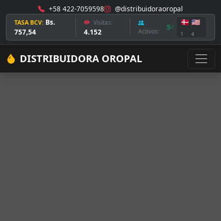
+58 422-7059598
@distribuidoraoropal
Bs.
🇩🇰
🇺🇸
TASA BCV:
Visitas:
5
757,54
4.152
Activos:
1
4
DISTRIBUIDORA OROPAL