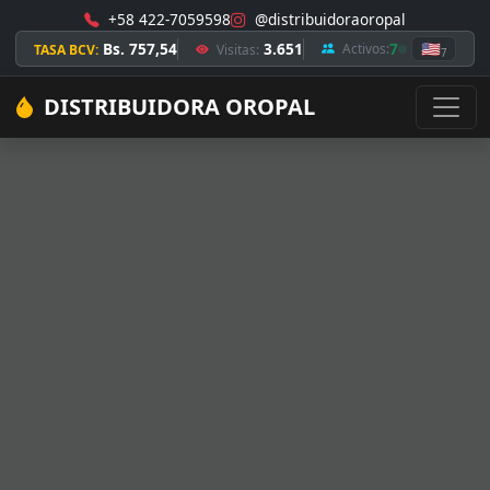
+58 422-7059598
@distribuidoraoropal
Bs. 757,54
3.651
7
🇺🇸
Activos:
TASA BCV:
Visitas:
7
DISTRIBUIDORA OROPAL