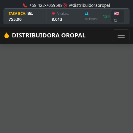
+58 422-7059598
@distribuidoraoropal
Bs.
🇺🇸
TASA BCV:
Visitas:
12
755,90
8.013
Activos:
12
DISTRIBUIDORA OROPAL