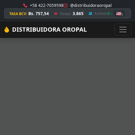
+58 422-7059598
@distribuidoraoropal
Bs. 757,54
3.865
8
🇺🇸
Activos:
TASA BCV:
Visitas:
8
DISTRIBUIDORA OROPAL