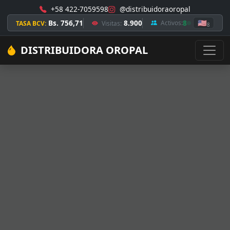
+58 422-7059598
@distribuidoraoropal
Bs. 756,71
8.900
8
🇺🇸
Activos:
TASA BCV:
Visitas:
8
DISTRIBUIDORA OROPAL