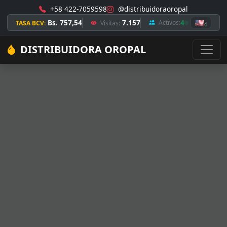
+58 422-7059598
@distribuidoraoropal
Bs. 757,54
7.157
4
🇺🇸
Activos:
TASA BCV:
Visitas:
4
DISTRIBUIDORA OROPAL