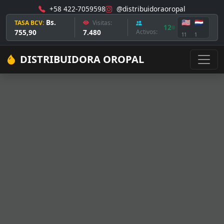
+58 422-7059598
@distribuidoraoropal
Bs.
🇺🇸
🇳🇱
TASA BCV:
Visitas:
12
755,90
7.480
Activos:
11
1
DISTRIBUIDORA OROPAL