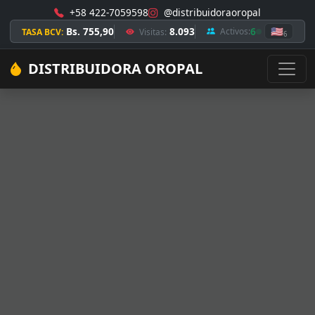
+58 422-7059598
@distribuidoraoropal
Bs. 755,90
8.093
6
🇺🇸
Activos:
TASA BCV:
Visitas:
6
DISTRIBUIDORA OROPAL