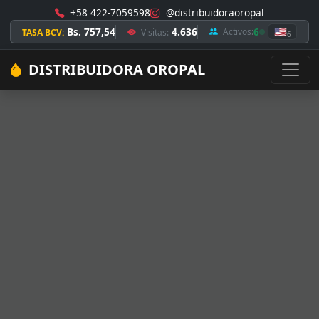
+58 422-7059598
@distribuidoraoropal
Bs. 757,54
4.636
6
🇺🇸
Activos:
TASA BCV:
Visitas:
6
DISTRIBUIDORA OROPAL