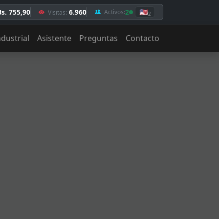
Bs. 755,90
6.960
2
🇺🇸
Activos:
Visitas:
2
ndustrial
Asistente
Preguntas
Contacto