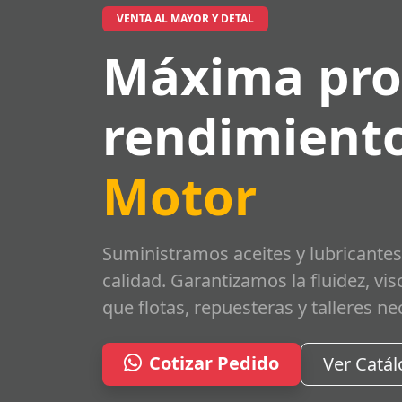
VENTA AL MAYOR Y DETAL
Máxima pro
rendimiento
Motor
Suministramos aceites y lubricantes
calidad. Garantizamos la fluidez, vi
que flotas, repuesteras y talleres ne
Cotizar Pedido
Ver Catá