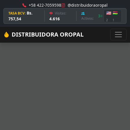
+58 422-7059598
@distribuidoraoropal
Bs.
🇺🇸
🇲🇺
TASA BCV:
Visitas:
3
757,54
4.616
Activos:
2
1
DISTRIBUIDORA OROPAL