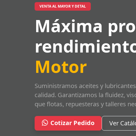
VENTA AL MAYOR Y DETAL
Máxima pro
rendimiento
Motor
Suministramos aceites y lubricantes
calidad. Garantizamos la fluidez, vi
que flotas, repuesteras y talleres ne
Cotizar Pedido
Ver Catá