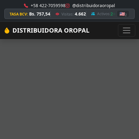
+58 422-7059598
@distribuidoraoropal
Bs. 757,54
4.662
2
🇺🇸
Activos:
TASA BCV:
Visitas:
2
DISTRIBUIDORA OROPAL