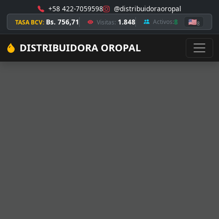
+58 422-7059598
@distribuidoraoropal
Bs. 756,71
1.848
8
🇺🇸
Activos:
TASA BCV:
Visitas:
8
DISTRIBUIDORA OROPAL