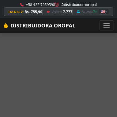
+58 422-7059598
@distribuidoraoropal
Bs. 755,90
7.777
7
🇺🇸
Activos:
TASA BCV:
Visitas:
7
DISTRIBUIDORA OROPAL