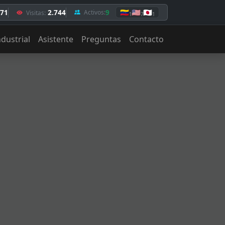
,71
2.744
9
🇻🇪
🇺🇸
🇯🇵
Activos:
Visitas:
1
7
1
ndustrial
Asistente
Preguntas
Contacto