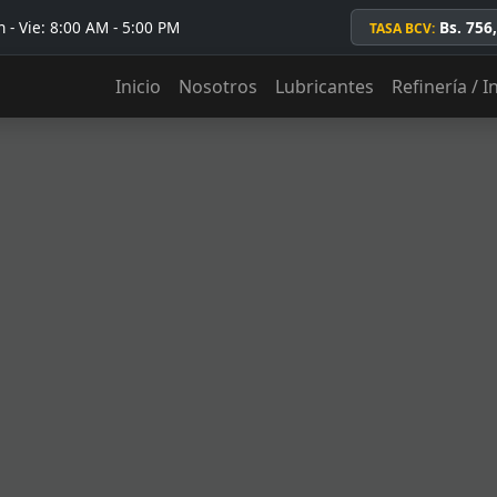
 - Vie: 8:00 AM - 5:00 PM
Bs. 756
TASA BCV:
Inicio
Nosotros
Lubricantes
Refinería / I