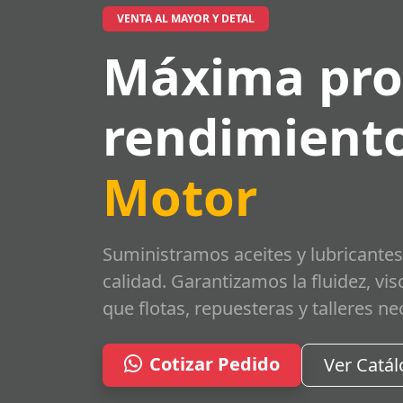
VENTA AL MAYOR Y DETAL
Máxima pro
rendimiento
Motor
Suministramos aceites y lubricantes
calidad. Garantizamos la fluidez, vi
que flotas, repuesteras y talleres ne
Cotizar Pedido
Ver Catá