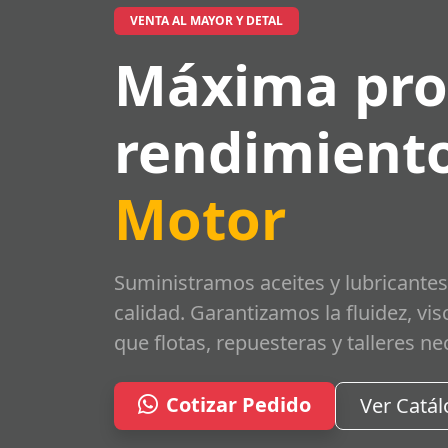
VENTA AL MAYOR Y DETAL
Máxima pro
rendimiento
Motor
Suministramos aceites y lubricantes
calidad. Garantizamos la fluidez, vi
que flotas, repuesteras y talleres ne
Cotizar Pedido
Ver Catá