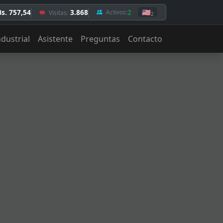
Bs. 757,54
3.868
2
🇺🇸
Activos:
Visitas:
2
ndustrial
Asistente
Preguntas
Contacto