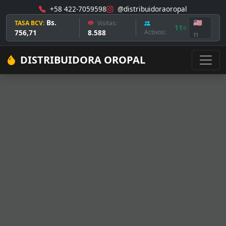
+58 422-7059598
@distribuidoraoropal
Bs.
🇺🇸
TASA BCV:
Visitas:
11
756,71
8.588
Activos:
11
DISTRIBUIDORA OROPAL