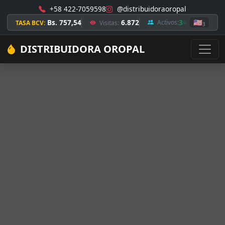
+58 422-7059598
@distribuidoraoropal
Bs. 757,54
6.872
3
🇺🇸
Activos:
TASA BCV:
Visitas:
3
DISTRIBUIDORA OROPAL