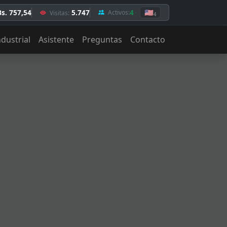
Bs. 757,54
5.747
4
🇺🇸
Activos:
Visitas:
4
ndustrial
Asistente
Preguntas
Contacto