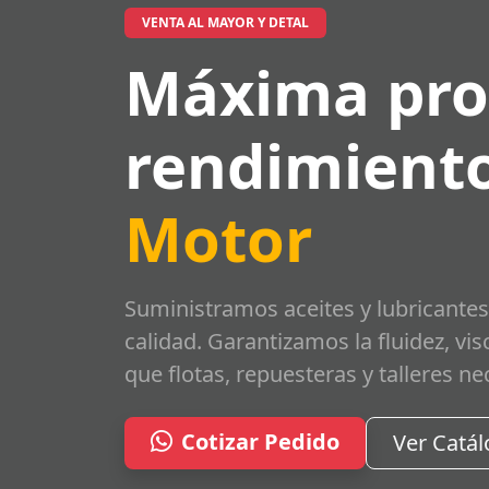
VENTA AL MAYOR Y DETAL
Máxima pro
rendimiento
Motor
Suministramos aceites y lubricantes
calidad. Garantizamos la fluidez, vi
que flotas, repuesteras y talleres ne
Cotizar Pedido
Ver Catá