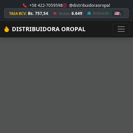
+58 422-7059598
@distribuidoraoropal
Bs. 757,54
6.649
5
🇺🇸
Activos:
TASA BCV:
Visitas:
5
DISTRIBUIDORA OROPAL