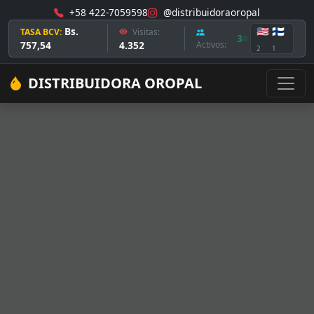
+58 422-7059598
@distribuidoraoropal
Bs.
🇺🇸
🇫🇮
TASA BCV:
Visitas:
3
757,54
4.352
Activos:
2
1
DISTRIBUIDORA OROPAL