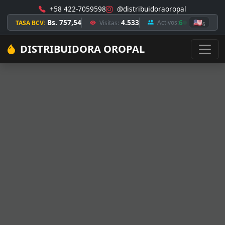
+58 422-7059598
@distribuidoraoropal
Bs. 757,54
4.533
6
🇺🇸
Activos:
TASA BCV:
Visitas:
6
DISTRIBUIDORA OROPAL