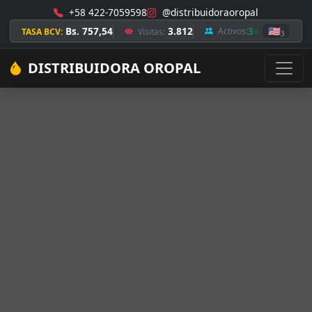
+58 422-7059598
@distribuidoraoropal
Bs. 757,54
3.812
3
🇺🇸
Activos:
TASA BCV:
Visitas:
3
DISTRIBUIDORA OROPAL