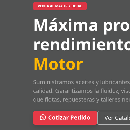
VENTA AL MAYOR Y DETAL
Máxima pro
rendimiento
Motor
Suministramos aceites y lubricantes
calidad. Garantizamos la fluidez, vi
que flotas, repuesteras y talleres ne
Cotizar Pedido
Ver Catá