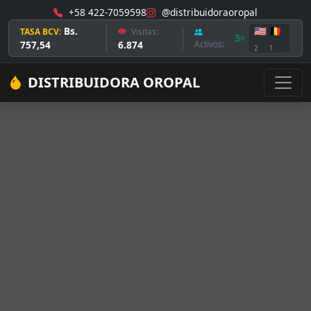
+58 422-7059598
@distribuidoraoropal
Bs.
🇺🇸
🇧🇪
TASA BCV:
Visitas:
3
757,54
6.874
Activos:
2
1
DISTRIBUIDORA OROPAL