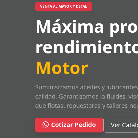
VENTA AL MAYOR Y DETAL
Máxima pro
rendimiento
Motor
Suministramos aceites y lubricantes
calidad. Garantizamos la fluidez, vi
que flotas, repuesteras y talleres ne
Cotizar Pedido
Ver Catá