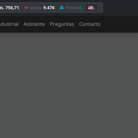
Bs. 756,71
9.476
4
🇺🇸
Activos:
Visitas:
4
ndustrial
Asistente
Preguntas
Contacto