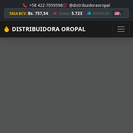
+58 422-7059598
@distribuidoraoropal
Bs. 757,54
5.723
3
🇺🇸
Activos:
TASA BCV:
Visitas:
3
DISTRIBUIDORA OROPAL