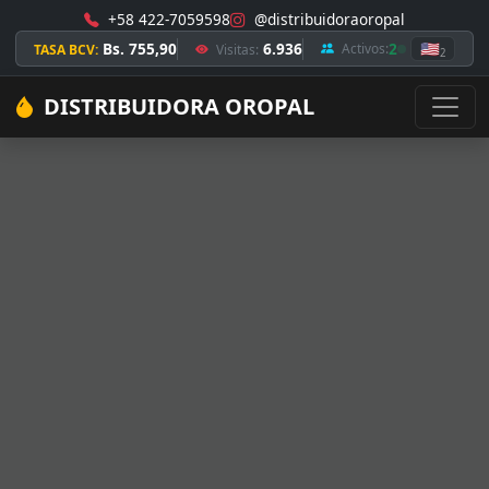
+58 422-7059598
@distribuidoraoropal
Bs. 755,90
6.936
2
🇺🇸
Activos:
TASA BCV:
Visitas:
2
DISTRIBUIDORA OROPAL