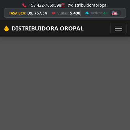
+58 422-7059598
@distribuidoraoropal
Bs. 757,54
5.498
4
🇺🇸
Activos:
TASA BCV:
Visitas:
4
DISTRIBUIDORA OROPAL