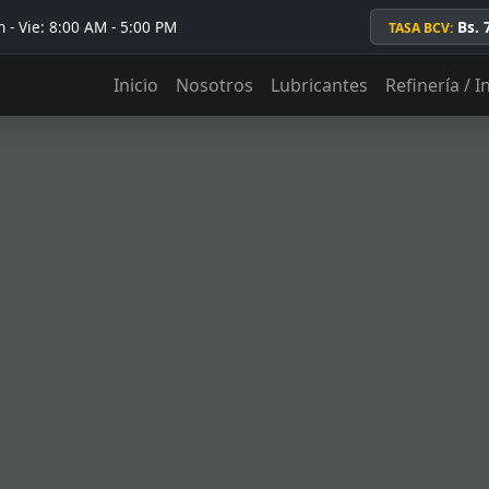
 - Vie: 8:00 AM - 5:00 PM
Bs. 
TASA BCV:
Inicio
Nosotros
Lubricantes
Refinería / I