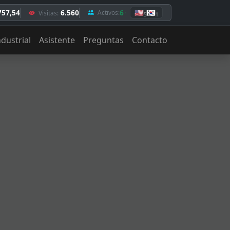
757,54
6.560
6
🇺🇸
🇰🇷
Activos:
Visitas:
5
1
ndustrial
Asistente
Preguntas
Contacto