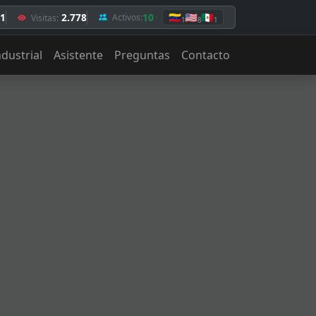
71
2.778
10
🇻🇪
🇺🇸
🇲🇽
Activos:
Visitas:
1
8
1
ndustrial
Asistente
Preguntas
Contacto