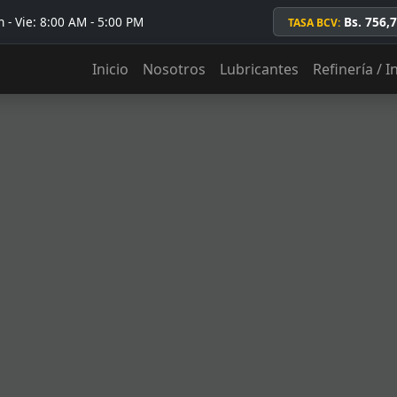
 - Vie: 8:00 AM - 5:00 PM
Bs. 756,
TASA BCV:
Inicio
Nosotros
Lubricantes
Refinería / I