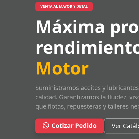
VENTA AL MAYOR Y DETAL
Máxima pro
rendimiento
Motor
Suministramos aceites y lubricantes
calidad. Garantizamos la fluidez, vi
que flotas, repuesteras y talleres ne
Cotizar Pedido
Ver Catá