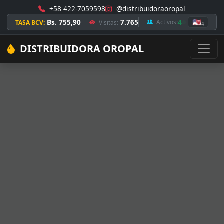
+58 422-7059598
@distribuidoraoropal
Bs. 755,90
7.765
4
🇺🇸
Activos:
TASA BCV:
Visitas:
4
DISTRIBUIDORA OROPAL