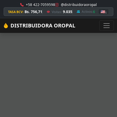
+58 422-7059598
@distribuidoraoropal
Bs. 756,71
9.035
6
🇺🇸
Activos:
TASA BCV:
Visitas:
6
DISTRIBUIDORA OROPAL