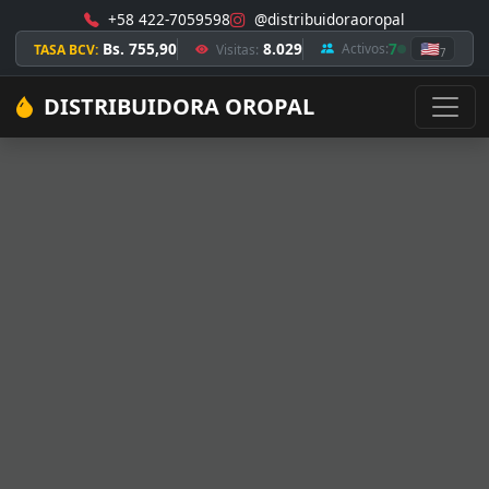
+58 422-7059598
@distribuidoraoropal
Bs. 755,90
8.029
7
🇺🇸
Activos:
TASA BCV:
Visitas:
7
DISTRIBUIDORA OROPAL