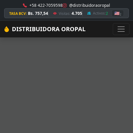
+58 422-7059598
@distribuidoraoropal
Bs. 757,54
4.705
2
🇺🇸
Activos:
TASA BCV:
Visitas:
2
DISTRIBUIDORA OROPAL