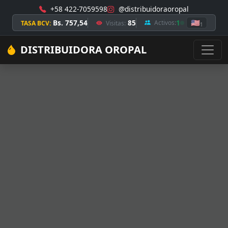
+58 422-7059598
@distribuidoraoropal
Bs. 757,54
85
1
🇺🇸
Activos:
TASA BCV:
Visitas:
1
DISTRIBUIDORA OROPAL