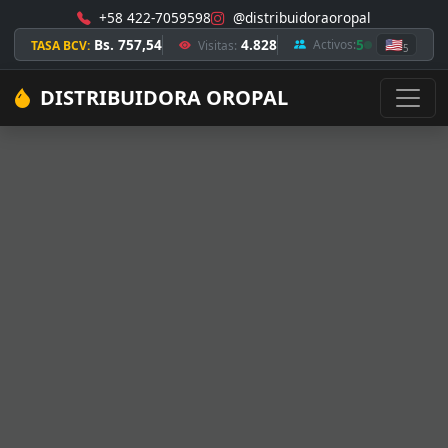
+58 422-7059598
@distribuidoraoropal
Bs. 757,54
4.828
5
🇺🇸
Activos:
TASA BCV:
Visitas:
5
DISTRIBUIDORA OROPAL