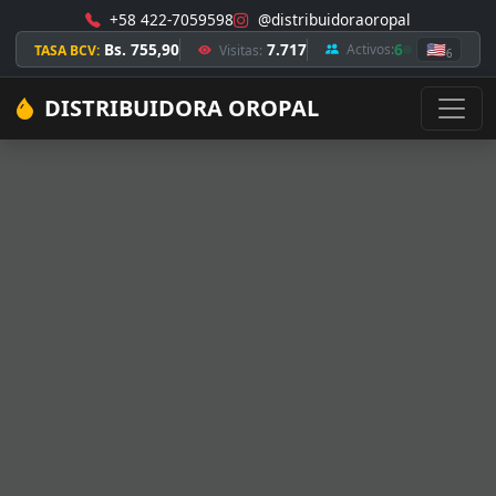
+58 422-7059598
@distribuidoraoropal
Bs. 755,90
7.717
6
🇺🇸
Activos:
TASA BCV:
Visitas:
6
DISTRIBUIDORA OROPAL