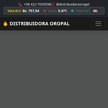
+58 422-7059598
@distribuidoraoropal
Bs. 757,54
5.471
4
🇺🇸
Activos:
TASA BCV:
Visitas:
4
DISTRIBUIDORA OROPAL