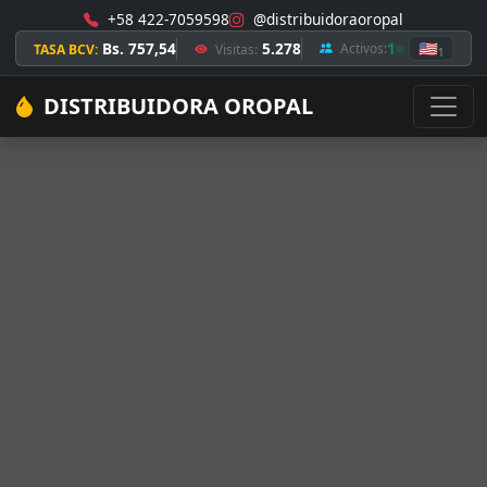
+58 422-7059598
@distribuidoraoropal
Bs. 757,54
5.278
1
🇺🇸
Activos:
TASA BCV:
Visitas:
1
DISTRIBUIDORA OROPAL