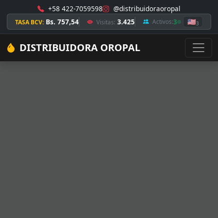
+58 422-7059598
@distribuidoraoropal
Bs. 757,54
3.425
3
🇺🇸
Activos:
TASA BCV:
Visitas:
3
DISTRIBUIDORA OROPAL