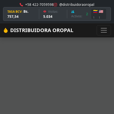
+58 422-7059598
@distribuidoraoropal
Bs.
🇻🇪
🇺🇸
TASA BCV:
Visitas:
2
757,54
5.034
Activos:
1
1
DISTRIBUIDORA OROPAL