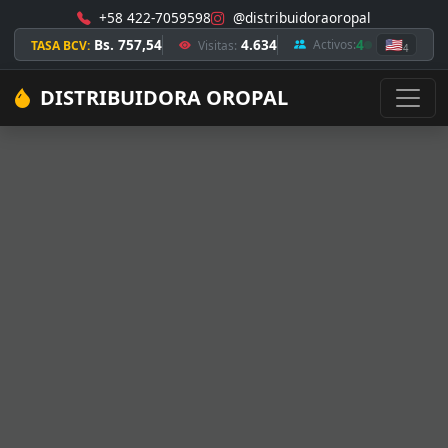
+58 422-7059598
@distribuidoraoropal
Bs. 757,54
4.634
4
🇺🇸
Activos:
TASA BCV:
Visitas:
4
DISTRIBUIDORA OROPAL