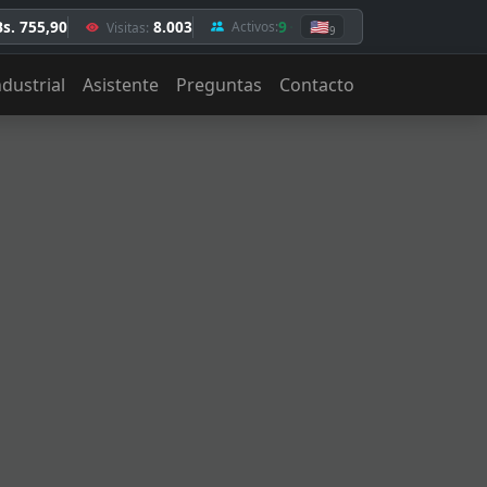
Bs. 755,90
8.003
9
🇺🇸
Activos:
Visitas:
9
ndustrial
Asistente
Preguntas
Contacto