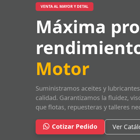
VENTA AL MAYOR Y DETAL
Máxima pro
rendimiento
Motor
Suministramos aceites y lubricantes
calidad. Garantizamos la fluidez, vi
que flotas, repuesteras y talleres ne
Cotizar Pedido
Ver Catá